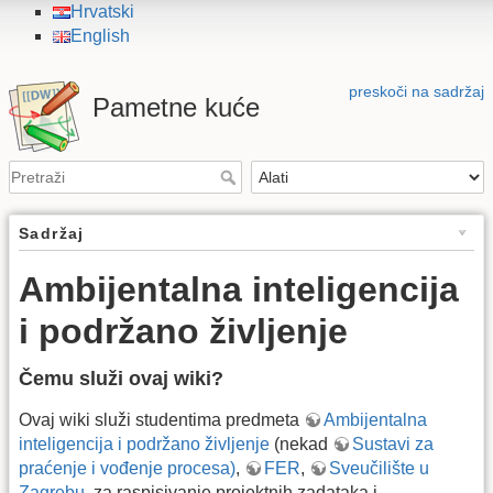
Hrvatski
English
preskoči na sadržaj
Pametne kuće
Sadržaj
Ambijentalna inteligencija
i podržano življenje
Čemu služi ovaj wiki?
Ovaj wiki služi studentima predmeta
Ambijentalna
inteligencija i podržano življenje
(nekad
Sustavi za
praćenje i vođenje procesa)
,
FER
,
Sveučilište u
Zagrebu
, za raspisivanje projektnih zadataka i