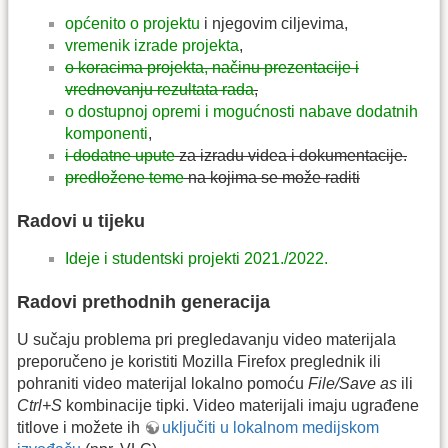
općenito o projektu
i njegovim ciljevima,
vremenik izrade projekta
,
o koracima projekta, načinu prezentacije i
vrednovanju rezultata rada
,
o dostupnoj opremi i mogućnosti nabave dodatnih
komponenti
,
i dodatne upute
za izradu videa i dokumentacije.
predložene teme
na kojima se može raditi
Radovi u tijeku
Ideje i studentski projekti 2021./2022.
Radovi prethodnih generacija
U sučaju problema pri pregledavanju video materijala
preporučeno je koristiti Mozilla Firefox preglednik ili
pohraniti video materijal lokalno pomoću
File/Save as
ili
Ctrl+S
kombinacije tipki. Video materijali imaju ugrađene
titlove i možete ih
uključiti u lokalnom medijskom